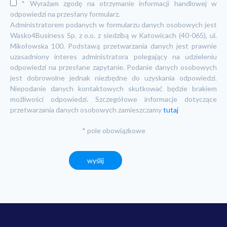
* Wyrażam zgodę na otrzymanie informacji handlowej w
odpowiedzi na przesłany formularz.
Administratorem podanych w formularzu danych osobowych jest
Wasko4Business Sp. z o.o. z siedzibą w Katowicach (40-065), ul.
Mikołowska 100. Podstawą przetwarzania danych jest prawnie
uzasadniony interes administratora polegający na udzieleniu
odpowiedzi na przesłane zapytanie. Podanie danych osobowych
jest dobrowolne jednak niezbędne do uzyskania odpowiedzi.
Niepodanie danych kontaktowych skutkować będzie brakiem
możliwości odpowiedzi. Szczegółowe informacje dotyczące
przetwarzania danych osobowych zamieszczamy
tutaj
* pole obowiązkowe